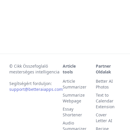
©
Cikk Összefoglaló
Article
Partner
mesterséges intelligencia
tools
Oldalak
Article
Better AI
Segítségért forduljon:
Summarizer
Photos
support@betteraiapps.com
Summarize
Text to
Webpage
Calendar
Extension
Essay
Shortener
Cover
Letter AI
Audio
Summarizer
Recipe