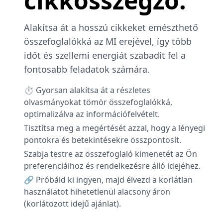
cikkösszegző.
Alakítsa át a hosszú cikkeket emészthető
összefoglalókká az MI erejével, így több
időt és szellemi energiát szabadít fel a
fontosabb feladatok számára.
⏱️ Gyorsan alakítsa át a részletes
olvasmányokat tömör összefoglalókká,
optimalizálva az információfelvételt.
Tisztítsa meg a megértését azzal, hogy a lényegi
pontokra és betekintésekre összpontosít.
Szabja testre az összefoglaló kimenetét az Ön
preferenciáihoz és rendelkezésre álló idejéhez.
🔗 Próbáld ki ingyen, majd élvezd a korlátlan
használatot hihetetlenül alacsony áron
(korlátozott idejű ajánlat).