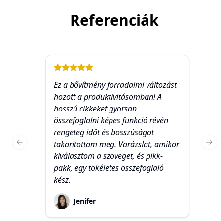
Referenciák
Ez a bővítmény forradalmi változást
El
hozott a produktivitásomban! A
eg
hosszú cikkeket gyorsan
ip
összefoglalni képes funkció révén
mé
rengeteg időt és bosszúságot
ha
takarítottam meg. Varázslat, amikor
te
Previous slide
Nex
kiválasztom a szöveget, és pikk-
és
pakk, egy tökéletes összefoglaló
és
kész.
h
Jenifer