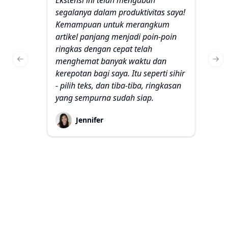
segalanya dalam produktivitas saya!
m
Kemampuan untuk merangkum
be
artikel panjang menjadi poin-poin
Me
ringkas dengan cepat telah
pe
menghemat banyak waktu dan
K
Previous slide
Nex
kerepotan bagi saya. Itu seperti sihir
pa
- pilih teks, dan tiba-tiba, ringkasan
l
yang sempurna sudah siap.
m
se
Jennifer