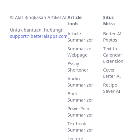
©
Alat Ringkasan Artikel AI
Article
Situs
tools
Mitra
Untuk bantuan, hubungi
Article
Better AI
support@betteraiapps.com
Summarizer
Photos
Summarize
Text to
Webpage
Calendar
Extension
Essay
Shortener
Cover
Letter AI
Audio
Summarizer
Recipe
Saver AI
Book
Summarizer
PowerPoint
Summarizer
Textbook
Summarizer
Lecture