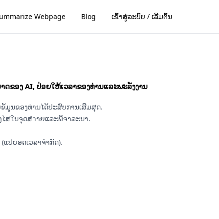
ummarize Webpage
Blog
ເຂົ້າສູ່ລະບົບ / ເລີ່ມຕົ້ນ
ານາດຂອງ AI, ປ່ອຍໃຫ້ເວລາຂອງທ່ານແລະພະລັງງານ
ບຂໍ້ມູນຂອງທ່ານໄດ້ປະສົບການເສີມສຸດ.
່ສົງໄສໃນຈຸດສำາຍແລະພິຈາລະນາ.
ຸດ (ແປຍອດເວລາຈຳກັດ).