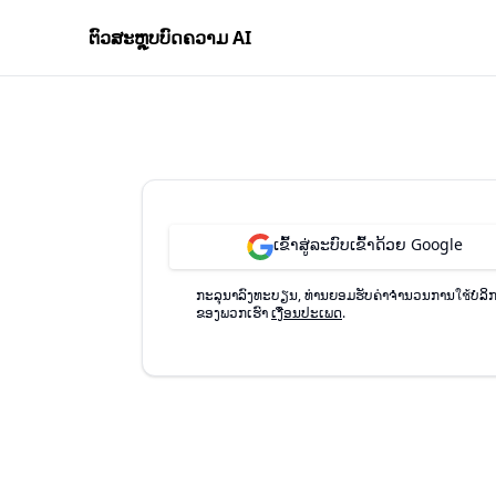
ຕົວສະຫຼຸບບົດຄວາມ AI
ເຂົ້າສູ່ລະບົບເຂົ້າດ້ວຍ Google
ກະລຸນາລົງທະບຽນ, ທ່ານຍອມຮັບຄ່າຈໍານວນການใช้ບໍລິ
ຂອງພວກເຮົາ
ເງື່ອນປະເພດ
.