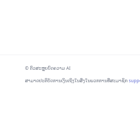
©
ຕົວສະຫຼຸບບົດຄວາມ AI
ສາມາດປະຕິບັດການເງິນເຖິງໃນສິ່ງໃນພວກການທີ່ສະມາຊິກ
supp