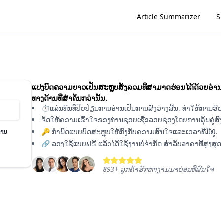
Article Summarizer
S
ແປງບົດຄວາມຍາວເປັນສະຫຼຸບສັງລວມທີ່ສາມາດຮ່ອນໄດ້ດ້ວຍອໍ
ທາງດ້ານທີ່ສຳຄັນກວ່ານັ້ນ.
⏱️ແລ່ນທັນທີ່ປັບປ່ຽນການອ່ານເປັນການສັງວ່າງສັ້ນ, ທຳໃຫ້ການຮັ
ຈັດໃຫ້ຄວາມເຂົ້າໃຈຂອງທ່ານຊອບເຊື່ອລອບຊ່ອງໂດຍການຄຸ້ນຄູ
🔑 ກຳ​ນົດ​ແບບ​ບົດ​ສະ​ຫຼຸບ​ໃຫ້​ກົງ​ກັບ​ຄວາມ​ສົນ​ໃຈ​ແລະ​ເວ​ລາ​ທີ່​ມີ​ຢູ່.
ການ
🔗 ລອງໃຊ້ແບບຟຣີ ແລ້ວໄດ້ໃຊ້ງານບໍ່ຈຳກັດ ສໍາລັບລາຄາທີ່ສູງສ
893
+
ລູກຄ້າຮັກຫາງາມມາບ່ອນທີ່ສົນໃຈ