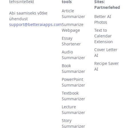
tehisintellekt
tools
Sites:
Partnerlehed
Article
Abi saamiseks võtke
Summarizer
Better AI
ühendust
Photos
support@betteraiapps.com
Summarize
Webpage
Text to
Calendar
Essay
Extension
Shortener
Cover Letter
Audio
AI
Summarizer
Recipe Saver
Book
AI
Summarizer
PowerPoint
Summarizer
Textbook
Summarizer
Lecture
Summarizer
Story
Summarizer