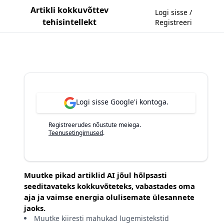
Artikli kokkuvõttev
Logi sisse /
tehisintellekt
Registreeri
Logi sisse Google'i kontoga.
Registreerudes nõustute meiega.
Teenusetingimused
.
Muutke pikad artiklid AI jõul hõlpsasti
seeditavateks kokkuvõteteks, vabastades oma
aja ja vaimse energia olulisemate ülesannete
jaoks.
Muutke kiiresti mahukad lugemistekstid