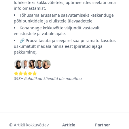
lühikesteks kokkuvõteteks, optimeerides seeläbi oma
info omastamist.
Tõhusama arusaama saavutamiseks keskenduge
põhipunktidele ja olulistele ülevaadetele.
Kohandage kokkuvõtte väljundit vastavalt
eelistustele ja vabale ajale.
🔗 Proovi tasuta ja seejärel saa piiramatu kasutus
uskumatult madala hinna eest (piiratud ajaga
pakkumine).
893
+
Rahulikud kliendid üle maailma.
©
Artikli kokkuvõttev
Article
Partner