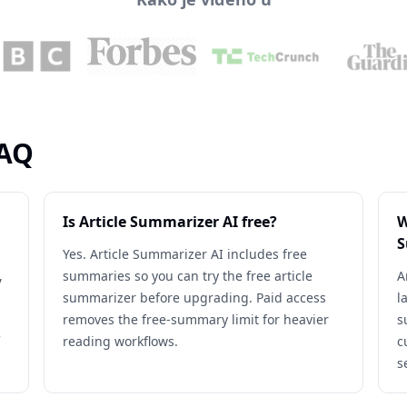
FAQ
Is Article Summarizer AI free?
W
S
Yes. Article Summarizer AI includes free
,
summaries so you can try the free article
A
summarizer before upgrading. Paid access
l
removes the free-summary limit for heavier
s
reading workflows.
c
s