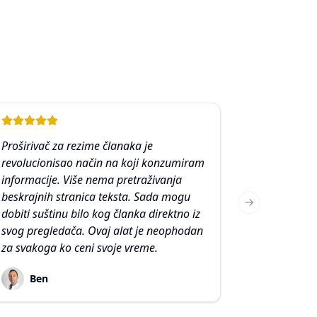
Proširivač za rezime članaka je
revolucionisao način na koji konzumiram
informacije. Više nema pretraživanja
beskrajnih stranica teksta. Sada mogu
Next slide
dobiti suštinu bilo kog članka direktno iz
svog pregledača. Ovaj alat je neophodan
za svakoga ko ceni svoje vreme.
Ben