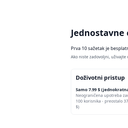
Jednostavne 
Prva 10 sažetak je besplat
Ako niste zadovoljni, uživajte
Doživotni pristup
Samo 7.99 $ (jednokratna
Neograničena upotreba zau
100 korisnika - preostalo 
$)