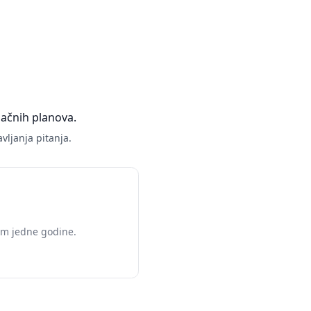
pačnih planova.
vljanja pitanja.
om jedne godine.