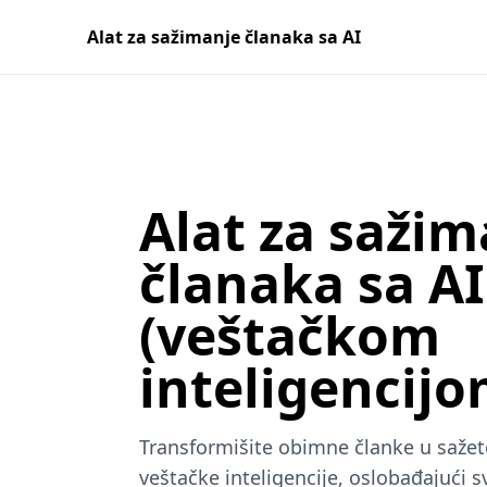
Alat za sažimanje članaka sa AI
Alat za sažim
članaka sa AI
(veštačkom
inteligencijo
Transformišite obimne članke u saž
veštačke inteligencije, oslobađajući 