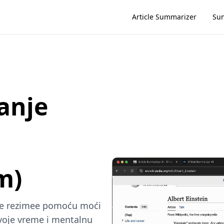
Article Summarizer
Su
anje
m)
ete rezimee pomoću moći
svoje vreme i mentalnu