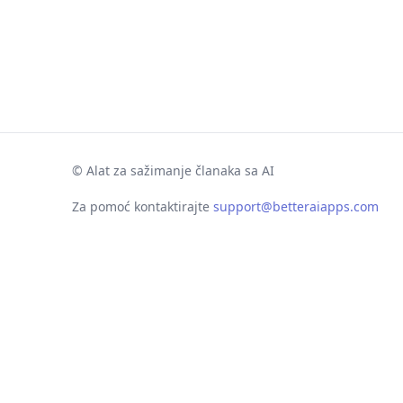
©
Alat za sažimanje članaka sa AI
Za pomoć kontaktirajte
support@betteraiapps.com