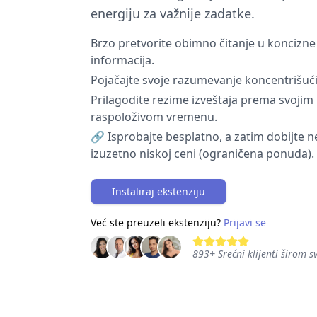
energiju za važnije zadatke.
Brzo pretvorite obimno čitanje u koncizne
informacija.
Pojačajte svoje razumevanje koncentrišući 
Prilagodite rezime izveštaja prema svojim
raspoloživom vremenu.
🔗 Isprobajte besplatno, a zatim dobijte
izuzetno niskoj ceni (ograničena ponuda).
Instaliraj ekstenziju
Već ste preuzeli ekstenziju?
Prijavi se
893
+
Srećni klijenti širom s