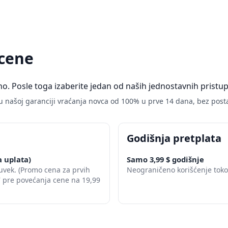
cene
no. Posle toga izaberite jedan od naših jednostavnih pristu
 u našoj garanciji vraćanja novca od 100% u prve 14 dana, bez posta
Godišnja pretplata
 uplata)
Samo 3,99 $ godišnje
vek. (Promo cena za prvih
Neograničeno korišćenje tok
37 pre povećanja cene na 19,99