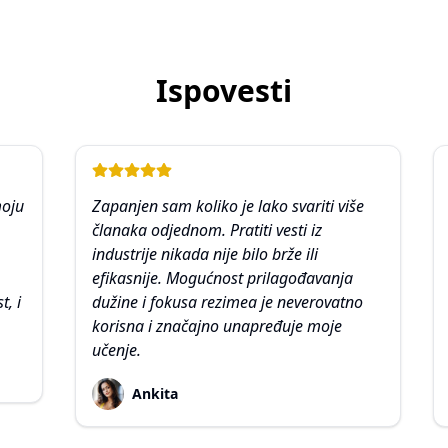
Ispovesti
moju
Zapanjen sam koliko je lako svariti više
članaka odjednom. Pratiti vesti iz
industrije nikada nije bilo brže ili
efikasnije. Mogućnost prilagođavanja
t, i
dužine i fokusa rezimea je neverovatno
korisna i značajno unapređuje moje
učenje.
Ankita