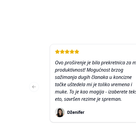
Ovo proširenje je bila prekretnica za 
produktivnost! Mogućnost brzog
sažimanja dugih članaka u koncizne
tačke uštedela mi je toliko vremena i
Previous slide
muke. To je kao magija - izaberete teks
eto, savršen rezime je spreman.
Dženifer