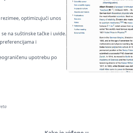
 rezimee, optimizujući unos
se na suštinske tačke i uvide.
 preferencijama i
 neograničenu upotrebu po
veta
Kako je viđeno u