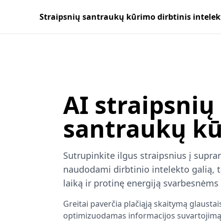
Straipsnių santraukų kūrimo dirbtinis intelek
AI straipsnių
santraukų kū
Sutrupinkite ilgus straipsnius į sup
naudodami dirbtinio intelekto galią, 
laiką ir protinę energiją svarbesnėms
Greitai paverčia plačiąją skaitymą glausta
optimizuodamas informacijos suvartojimą