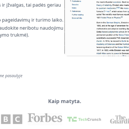
ir įžvalgas, tai padės geriau
 pageidavimų ir turimo laiko.
naudokite neribotu naudojimu
ūlymo trukmė).
ame pasaulyje
Kaip matyta.