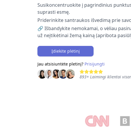
Susikoncentruokite į pagrindinius punktus 
suprasti esmę.
Priderinkite santraukos išvedimą prie savo
🔗 Išbandykite nemokamai, o vėliau pasi
už neįtikėtinai žemą kainą (apribota pasi
Įdiekite plėtinį
Jau atsisiuntėte pletinį?
Prisijungti
893
+
Laimingi klientai vis