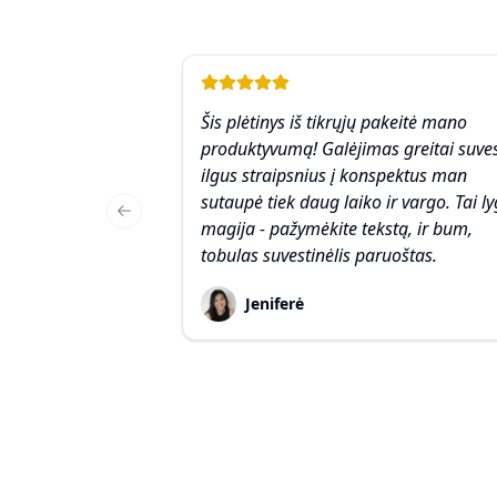
Šis plėtinys iš tikrųjų pakeitė mano
produktyvumą! Galėjimas greitai suves
ilgus straipsnius į konspektus man
sutaupė tiek daug laiko ir vargo. Tai ly
Previous slide
magija - pažymėkite tekstą, ir bum,
tobulas suvestinėlis paruoštas.
Jeniferė