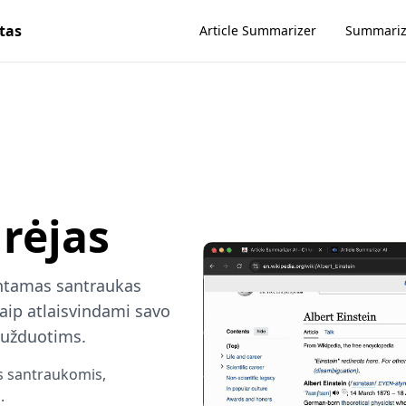
tas
Article Summarizer
Summari
rėjas
rantamas santraukas
taip atlaisvindami savo
 užduotims.
is santraukomis,
.