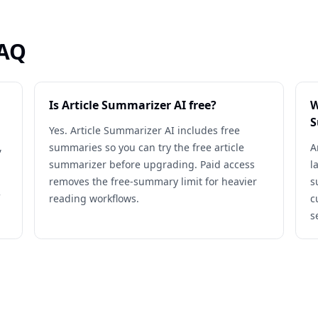
FAQ
Is Article Summarizer AI free?
W
S
Yes. Article Summarizer AI includes free
,
summaries so you can try the free article
A
summarizer before upgrading. Paid access
l
removes the free-summary limit for heavier
s
reading workflows.
c
s