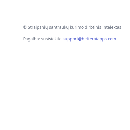
©
Straipsnių santraukų kūrimo dirbtinis intelektas
Pagalba: susisiekite
support@betteraiapps.com