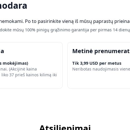
nodara
 nemokami. Po to pasirinkite vieną iš mūsų paprastų priein
udokite mūsų 100% pinigų grąžinimo garantija per pirmas 14 dienų,
ga
Metinė prenumerat
is mokėjimas)
Tik 3,99 USD per metus
ai. (Akcijinė kaina
Neribotas naudojimasis viene
liko 37 prieš kainos kilimą iki
Atsiliepimai