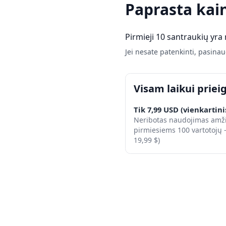
Paprasta kai
Pirmieji 10 santraukių yra
Jei nesate patenkinti, pasina
Visam laikui priei
Tik 7,99 USD (vienkartin
Neribotas naudojimas amžin
pirmiesiems 100 vartotojų - 
19,99 $)