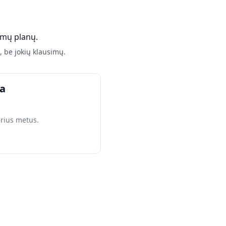
amų planų.
 be jokių klausimų.
a
rius metus.