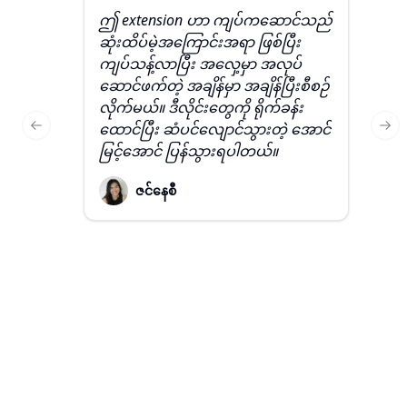
ဤ extension ဟာ ကျပ်ကဆောင်သည်
ယ
ဆုံးထိပ်မဲ့အကြောင်းအရာ ဖြစ်ပြီး
ရ
ကျပ်သန့်လာပြီး အလှေ့မှာ အလုပ်
အ
ဆောင်ဖက်တဲ့ အချိန်မှာ အချိန်ပြီးစီစဉ်
ရှ
လိုက်မယ်။ ဒီလိုင်းတွေကို ရိုက်ခန်း
နိ
ထောင်ပြီး ဆံပင်လျောင်သွားတဲ့ အောင်
ဆ
Previous slide
Nex
မြင့်အောင် ပြန်သွားရပါတယ်။
ဒ
န
ဇင်နေစီ
တ
န