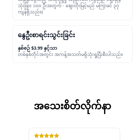
သုံးခြား ၁၀၀ ဦးအတွက် - ဈေးတိုးမြင့်မည် မကြာခင် ၃၇
ကျန်ရှိသည်။)
နွေဦးစာရင်းသွင်းခြင်း
နှစ်စဉ် $3.99 နှင့်သာ
တစ်နှစ်တိုင်အတွင်း အကန့်အသတ်မရှိသုံးရှုပြီးစီးပါသည်။
အသေးစိတ်လိုက်နာ