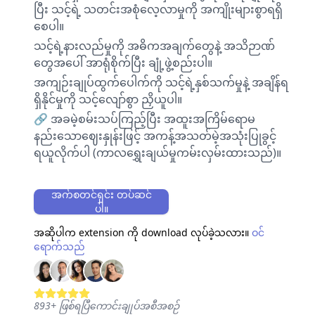
ပြီး သင့်ရဲ့ သတင်းအစုံလေ့လာမှုကို အကျိုးများစွာရရှိ
စေပါ။
သင့်ရဲ့နားလည်မှုကို အဓိကအချက်တွေနဲ့ အသိဉာဏ်
တွေအပေါ် အာရုံစိုက်ပြီး ချုံ့ဖွဲ့စည်းပါ။
အကျဉ်းချုပ်ထွက်ပေါက်ကို သင့်ရဲ့နှစ်သက်မှုနဲ့ အချိန်ရ
ရှိနိုင်မှုကို သင့်လျော်စွာ ညှိယူပါ။
🔗 အခမဲ့စမ်းသပ်ကြည့်ပြီး အထူးအကြိမ်ရောမ
နည်းသောဈေးနှုန်းဖြင့် အကန့်အသတ်မဲ့အသုံးပြုခွင့်
ရယူလိုက်ပါ (ကာလရွှေးချယ်မှုကမ်းလှမ်းထားသည်)။
အက်စတင်ရှင်း တပ်ဆင်
ပါ။
အဆိုပါက extension ကို download လုပ်ခဲ့သလား။
ဝင်
ရောက်သည်
893
+
ဖြစ်ရပြီကောင်းချုပ်အစီအစဉ်