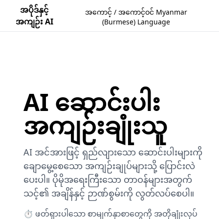
အပိုဒ်နှင့်
အကောင့် / အကောင့်ဝင် Myanmar
အကျဉ်း AI
(Burmese) Language
AI ဆောင်းပါး
အကျဉ်းချုံးသူ
AI အင်အားဖြင့် ရှည်လျားသော ဆောင်းပါးများကို
ချောမွေ့စေသော အကျဉ်းချုပ်များသို့ ပြောင်းလဲ
ပေးပါ။ ပိုမိုအရေးကြီးသော တာဝန်များအတွက်
သင့်၏ အချိန်နှင့် ဉာဏ်စွမ်းကို လွတ်လပ်စေပါ။
⏱️ ဖတ်ရှားပါသော စာမျက်နှာစာတွေကို အတိုချုံးလုပ်