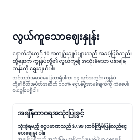
လွယ်ကူသောဈေးနှုန်း
နောက်ဆုံးတွင် 10 အကျဉ်းချုပ်များသည် အခမဲ့ဖြစ်သည်။
ထို့နောက် ကျွန်ုပ်တို့၏ လွယ်ကူ၍ အသုံးခံသော ပန်းခြေ
ဆန်းကို ရွေးချယ်ပါ။
သင်သည်အဆင်မပြေတာရှိပါက၊ ၁၄ ရက်အတွင်း ကျွန်ုပ်
တို့၏စိတ်အပိတ်အဆိတ် ၁၀၀% ငွေပန်ဖို့အာမခံချက်ကို ကဲစေပါ၊
မေးခွန်းမရှိပါ။
အချိန်ထာဝရအသုံးပြုခွင့်
သုံးစွဲရမည့် ငွေပမာဏသည် $7.99 (တစ်ကြိမ်ပြန်လည်ငွေ
ပေးချေမှု) ပါ။
အနှုန်းမရှိသည့် အသုံးပြုမှု အမြဲတမ်း။ (ပရိုမိုးနာ ဈေးနှုန်