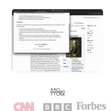
မှီမှီဖြူဝှု