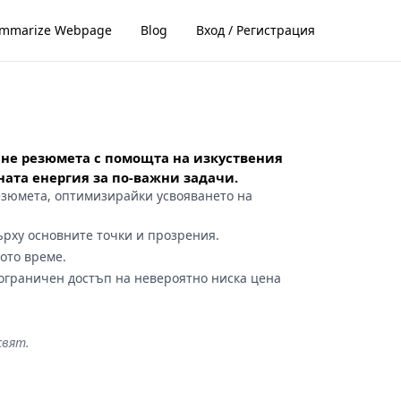
mmarize Webpage
Blog
Вход / Регистрация
ане резюмета с помощта на изкуствения
ната енергия за по-важни задачи.
зюмета, оптимизирайки усвояването на
ърху основните точки и прозрения.
ото време.
еограничен достъп на невероятно ниска цена
свят.