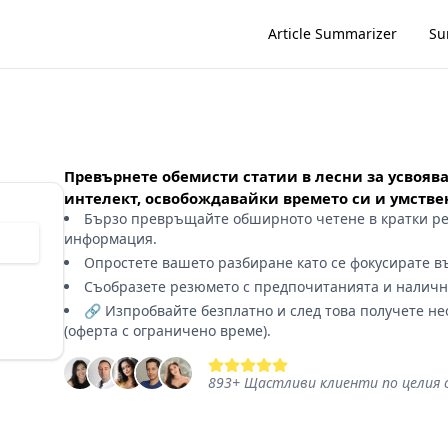
Article Summarizer
Su
Превърнете обемисти статии в лесни за усвояв
интелект, освобождавайки времето си и умстве
Бързо превръщайте обширното четене в кратки ре
информация.
Опростете вашето разбиране като се фокусирате в
Съобразете резюмето с предпочитанията и наличн
🔗 Изпробвайте безплатно и след това получете н
(оферта с ограничено време).
893
+
Щастливи клиенти по целия 