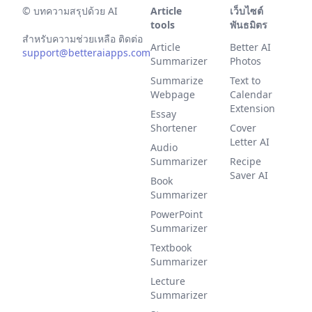
©
บทความสรุปด้วย AI
Article
เว็บไซต์
tools
พันธมิตร
สำหรับความช่วยเหลือ ติดต่อ
Article
Better AI
support@betteraiapps.com
Summarizer
Photos
Summarize
Text to
Webpage
Calendar
Extension
Essay
Shortener
Cover
Letter AI
Audio
Summarizer
Recipe
Saver AI
Book
Summarizer
PowerPoint
Summarizer
Textbook
Summarizer
Lecture
Summarizer